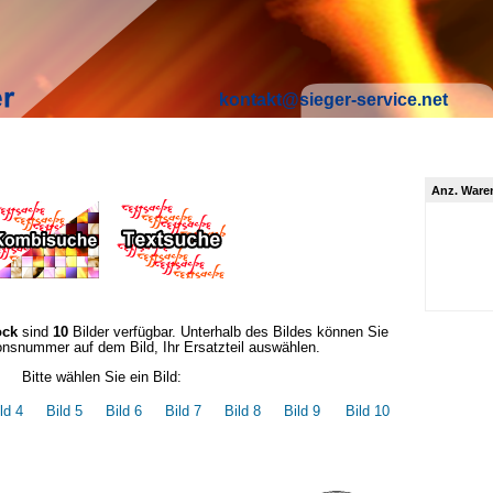
kontakt@sieger-service.net
Anz. Ware
ock
sind
10
Bilder verfügbar. Unterhalb des Bildes können Sie
onsnummer auf dem Bild, Ihr Ersatzteil auswählen.
Bitte wählen Sie ein Bild:
ld 4
Bild 5
Bild 6
Bild 7
Bild 8
Bild 9
Bild 10