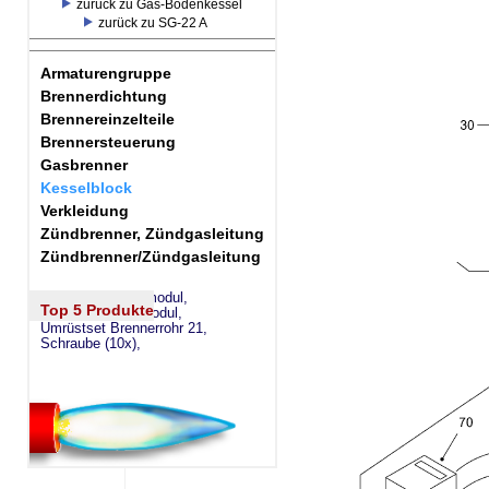
zurück zu Gas-Bodenkessel
zurück zu SG-22 A
Armaturengruppe
Brennerdichtung
Brennereinzelteile
Brennersteuerung
Gasbrenner
Kesselblock
Verkleidung
Zündbrenner, Zündgasleitung
Zündbrenner/Zündgasleitung
eSW73 Weichenmodul,
Top 5 Produkte
eSM73 Mischermodul,
Umrüstset Brennerrohr 21,
Schraube (10x),