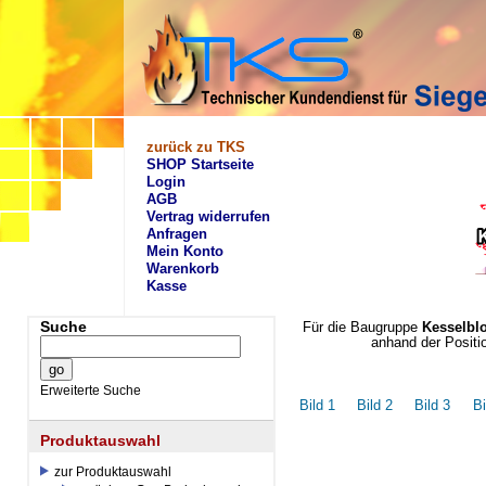
zurück zu TKS
SHOP Startseite
Login
AGB
Vertrag widerrufen
Anfragen
Mein Konto
Warenkorb
Kasse
Suche
Für die Baugruppe
Kesselbl
anhand der Positi
Erweiterte Suche
Bild 1
Bild 2
Bild 3
Bi
Produktauswahl
zur Produktauswahl