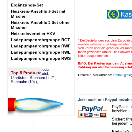
Ergänzungs-Set
Heizkreis-Anschluß-Set mit
Mischer
Heizkreis-Anschluß-Set ohne
Mischer
Heizkreisverteiler HKV
Ladepumpenrohrgruppe RGT
* Bei Bestellungen aus dem Europäis
werden teilweise Zuschläge erhoben. 
Ladepumpenrohrgruppe RWF
sich vorab über die genauen Versand
Ladepumpenrohrgruppe RWL
Ihnen gewählten Artikel. Die Schweiz i
leider ausgenommen.
Ladepumpenrohrgruppe RWS
INFO: Bei Käufen aus dem Auslan
Zahlung nur als Überweisung erfo
eSW73 Weichenmodul,
Top 5 Produkte
eSM73 Mischermodul,
Unsere E-Mail Adresse:
kontakt@sieg
Umrüstset Brennerrohr 21,
Schraube (10x),
Jetzt auch mit Paypal bezahl
PayPal ist 
bezahlen – 
Sicher:
Ihre
bei jedem O
Einfach:
Si