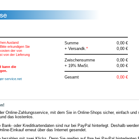
chen Ausland
Summe
0,00 €
Bitte erkundigen Sie
+ Versandk.
*
0,00 €
kosten der von
st von der Lieferung
Zwischensumme
0,00 €
+ 19% MwSt.
0,00 €
d kann die
lgen.
Gesamt
0,00 €
er-service.net
en!
der Online-Zahlungsservice, mit dem Sie in Online-Shops sicher, einfach und 
und das kostenlos.
 Bank- oder Kreditkartendaten sind nur bei PayPal hinterlegt. Deshalb werden
nline-Einkauf erneut über das Internet gesendet.
e bezahlen mit zwei Klicks. Denn Sie greifen auf Ihre bei PayPal hinterlegten