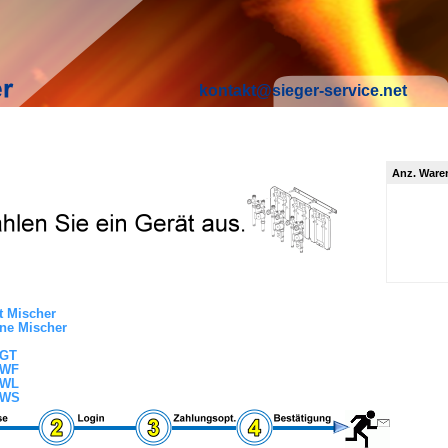
kontakt@sieger-service.net
Anz. Ware
t Mischer
ne Mischer
RGT
RWF
RWL
RWS