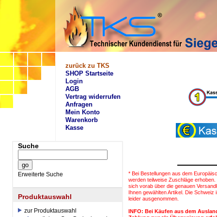
zurück zu TKS
SHOP Startseite
Login
AGB
Vertrag widerrufen
Anfragen
Mein Konto
Warenkorb
Kasse
Suche
* Bei Bestellungen aus dem Europäis
Erweiterte Suche
werden teilweise Zuschläge erhoben. 
sich vorab über die genauen Versand
Ihnen gewählten Artikel. Die Schweiz i
Produktauswahl
leider ausgenommen.
zur Produktauswahl
INFO: Bei Käufen aus dem Auslan