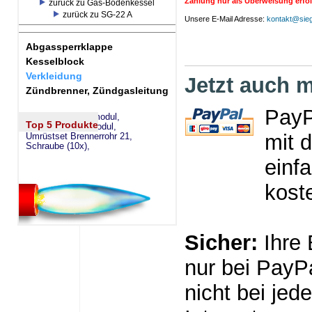
Zahlung nur als Überweisung erfo
zurück zu Gas-Bodenkessel
zurück zu SG-22 A
Unsere E-Mail Adresse:
kontakt@sieg
Abgassperrklappe
Kesselblock
Verkleidung
Jetzt auch m
Zündbrenner, Zündgasleitung
PayP
eSW73 Weichenmodul,
Top 5 Produkte
eSM73 Mischermodul,
mit 
Umrüstset Brennerrohr 21,
Schraube (10x),
einf
kost
Sicher:
Ihre 
nur bei PayPa
nicht bei jed