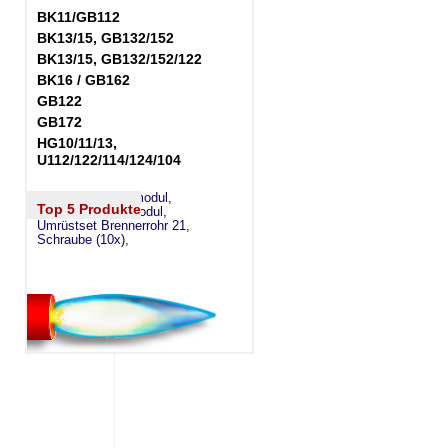
BK11/GB112
BK13/15, GB132/152
BK13/15, GB132/152/122
BK16 / GB162
GB122
GB172
HG10/11/13,
U112/122/114/124/104
eSW73 Weichenmodul,
Top 5 Produkte
eSM73 Mischermodul,
Umrüstset Brennerrohr 21,
Schraube (10x),