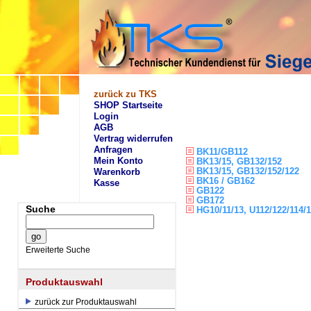
zurück zu TKS
SHOP Startseite
Login
AGB
Vertrag widerrufen
Anfragen
BK11/GB112
Mein Konto
BK13/15, GB132/152
BK13/15, GB132/152/122
Warenkorb
BK16 / GB162
Kasse
GB122
GB172
Suche
HG10/11/13, U112/122/114/1
Erweiterte Suche
Produktauswahl
zurück zur Produktauswahl