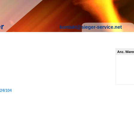
kontakt@sieger-service.net
Anz. Ware
24/104