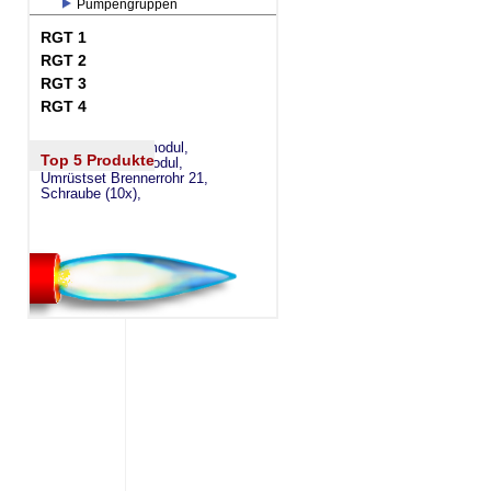
Pumpengruppen
RGT 1
RGT 2
RGT 3
RGT 4
eSW73 Weichenmodul,
Top 5 Produkte
eSM73 Mischermodul,
Umrüstset Brennerrohr 21,
Schraube (10x),