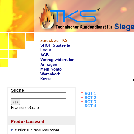
zurück zu TKS
SHOP Startseite
Login
AGB
Vertrag widerrufen
Anfragen
Mein Konto
Warenkorb
Kasse
Suche
RGT 1
RGT 2
RGT 3
RGT 4
Erweiterte Suche
Produktauswahl
zurück zur Produktauswahl