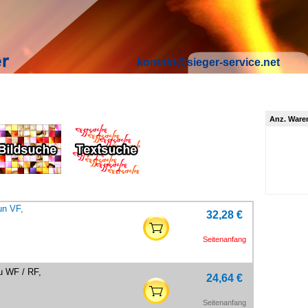
kontakt@sieger-service.net
Anz. Ware
un VF,
32,28 €
Seitenanfang
u WF / RF,
24,64 €
Seitenanfang