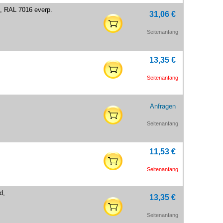
e, RAL 7016 everp.
31,06 €
Seitenanfang
13,35 €
Seitenanfang
Anfragen
Seitenanfang
11,53 €
Seitenanfang
d,
13,35 €
Seitenanfang