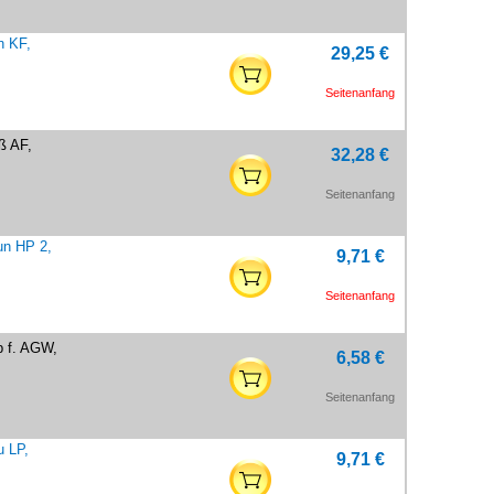
n KF,
29,25 €
Seitenanfang
ß AF,
32,28 €
Seitenanfang
un HP 2,
9,71 €
Seitenanfang
b f. AGW,
6,58 €
Seitenanfang
u LP,
9,71 €