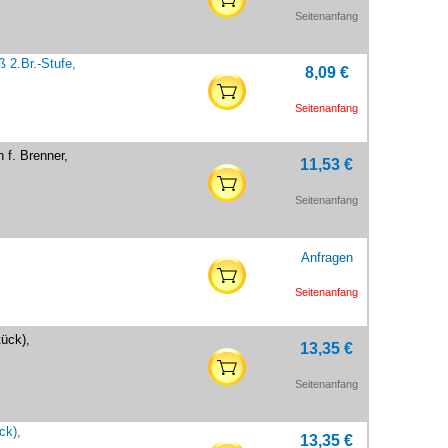
Seitenanfang
 2.Br.-Stufe,
8,09 €
Seitenanfang
 f. Brenner,
11,53 €
Seitenanfang
Anfragen
Seitenanfang
ück),
13,35 €
Seitenanfang
ck),
13,35 €