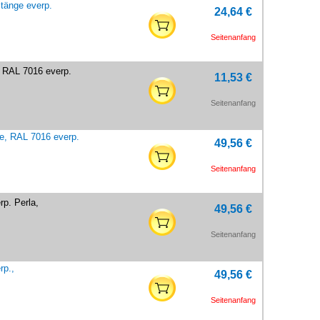
tänge everp.
24,64 €
Seitenanfang
, RAL 7016 everp.
11,53 €
Seitenanfang
e, RAL 7016 everp.
49,56 €
Seitenanfang
p. Perla,
49,56 €
Seitenanfang
rp.,
49,56 €
Seitenanfang