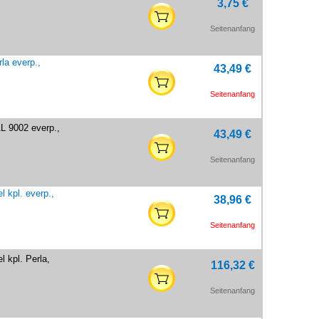
3,75 €
Seitenanfang
a everp.,
43,49 €
Seitenanfang
 9002 everp.,
43,49 €
Seitenanfang
 kpl. everp.,
38,96 €
Seitenanfang
 kpl. Perla,
116,32 €
Seitenanfang