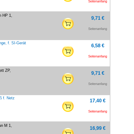
Seitenanfang
n HP 1,
9,71 €
Seitenanfang
ge, f. SI-Gerät
6,58 €
Seitenanfang
tt ZP,
9,71 €
Seitenanfang
 f. Netz
17,40 €
Seitenanfang
un M 1,
16,99 €