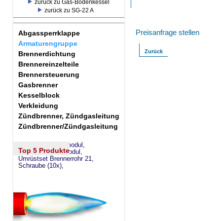
zurück zu Gas-Bodenkessel
zurück zu SG-22 A
Preisanfrage stellen
Abgassperrklappe
Armaturengruppe
Zurück
Brennerdichtung
Brennereinzelteile
Brennersteuerung
Gasbrenner
Kesselblock
Verkleidung
Zündbrenner, Zündgasleitung
Zündbrenner/Zündgasleitung
eSW73 Weichenmodul,
Top 5 Produkte
eSM73 Mischermodul,
Umrüstset Brennerrohr 21,
Schraube (10x),