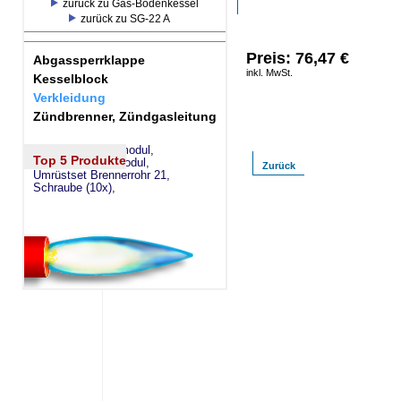
zurück zu Gas-Bodenkessel
zurück zu SG-22 A
Preis: 76,47 €
Abgassperrklappe
inkl. MwSt.
Kesselblock
Verkleidung
Zündbrenner, Zündgasleitung
eSW73 Weichenmodul,
Top 5 Produkte
eSM73 Mischermodul,
Zurück
Umrüstset Brennerrohr 21,
Schraube (10x),